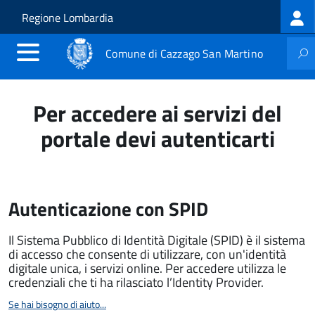
Log
Salta al contenuto principale
Skip to site navigation
Regione Lombardia
me
Comune di Cazzago San Martino
Per accedere ai servizi del
portale devi autenticarti
Autenticazione con SPID
Il Sistema Pubblico di Identità Digitale (SPID) è il sistema
di accesso che consente di utilizzare, con un'identità
digitale unica, i servizi online. Per accedere utilizza le
credenziali che ti ha rilasciato l’Identity Provider.
Se hai bisogno di aiuto...