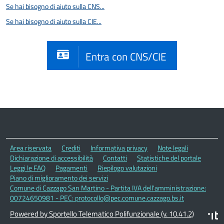
Se hai bisogno di aiuto sulla CNS...
Se hai bisogno di aiuto sulla CIE...
Entra con CNS/CIE
Area riservata
Crediti
Informativa privacy
Note legali
Dichiarazione di accessibilità
Contatti
Statistiche del portale
Leggi le FAQ
Pagamenti
Riepilogo valutazioni
Piano di miglioramento dei servizi
Comune di Cazzago San Martino - Partita IVA dell'amministrazione:
00724650981 - PEC: protocollo@pec.comune.cazzago.bs.it
Powered by Sportello Telematico Polifunzionale (v. 10.41.2)