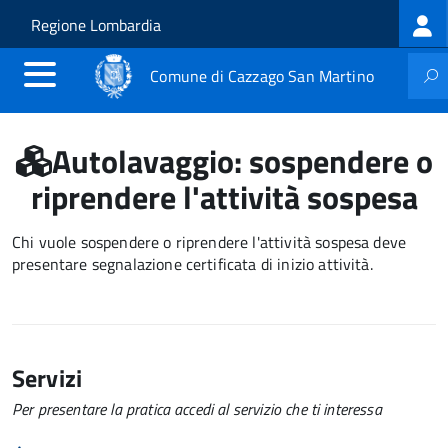
Log
Salta al contenuto principale
Skip to site navigation
Regione Lombardia
me
Comune di Cazzago San Martino
Autolavaggio: sospendere o
riprendere l'attività sospesa
Chi vuole sospendere o riprendere l'attività sospesa deve
presentare segnalazione certificata di inizio attività.
Servizi
Per presentare la pratica accedi al servizio che ti interessa