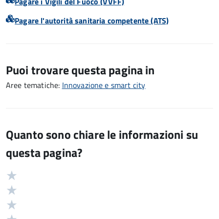
Pagare i Vigili del Fuoco (VVFF)
Pagare l'autorità sanitaria competente (ATS)
Puoi trovare questa pagina in
Aree tematiche:
Innovazione e smart city
Quanto sono chiare le informazioni su
questa pagina?
Valuta
Valutazione
5
Valuta
stelle
4
Valuta
su
stelle
3