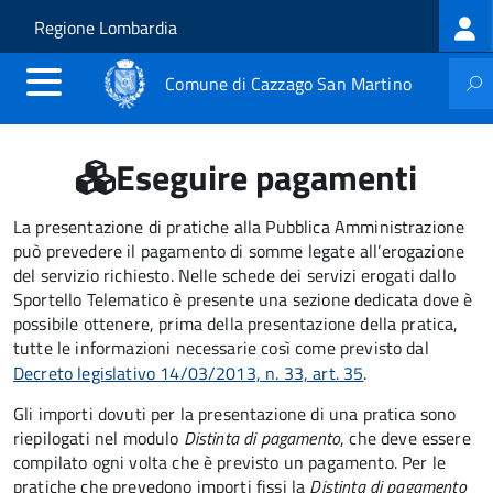
Log
Salta al contenuto principale
Skip to site navigation
Regione Lombardia
me
Comune di Cazzago San Martino
Eseguire pagamenti
La presentazione di pratiche alla Pubblica Amministrazione
può prevedere il pagamento di somme legate all’erogazione
del servizio richiesto. Nelle schede dei servizi erogati dallo
Sportello Telematico è presente una sezione dedicata dove è
possibile ottenere, prima della presentazione della pratica,
tutte le informazioni necessarie così come previsto dal
Decreto legislativo 14/03/2013, n. 33, art. 35
.
Gli importi dovuti per la presentazione di una pratica sono
riepilogati nel modulo
Distinta di pagamento
, che deve essere
compilato ogni volta che è previsto un pagamento. Per le
pratiche che prevedono importi fissi la
Distinta di pagamento