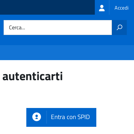
Login
Accedi
menu
Cerca...
 autenticarti
Entra con SPID