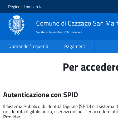
Salta al contenuto principale
Skip to site navigation
Regione Lombardia
Comune di Cazzago San Mar
Sportello Telematico Polifunzionale
Domande frequenti
Pagamenti
Per accedere
Autenticazione con SPID
Il Sistema Pubblico di Identità Digitale (SPID) è il sistema 
un'identità digitale unica, i servizi online. Per accedere utili
Provider.