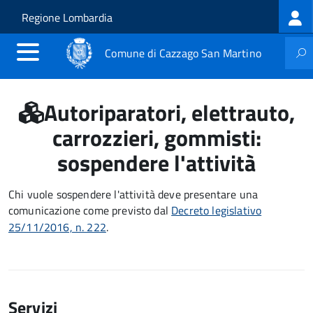
Log
Salta al contenuto principale
Skip to site navigation
Regione Lombardia
me
Comune di Cazzago San Martino
Autoriparatori, elettrauto,
carrozzieri, gommisti:
sospendere l'attività
Chi vuole sospendere l'attività deve presentare una
comunicazione
come previsto dal
Decreto legislativo
25/11/2016, n. 222
.
Servizi