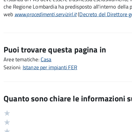
che Regione Lombardia ha predisposto all'interno della p
web
www.procedimenti.servizirl.it
(
Decreto del Direttore 
Puoi trovare questa pagina in
Aree tematiche:
Casa
Sezioni:
Istanze per impianti FER
Quanto sono chiare le informazioni 
Valuta
Valutazione
5
Valuta
stelle
4
Valuta