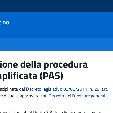
tino
zione della procedura
mplificata (PAS)
sciplinata dal
Decreto legislativo 03/03/2011, n. 28, art.
nze è quella approvata con
Decreto del Direttore generale
rventi elencati al Punto 3.3 delle linee guida allegate