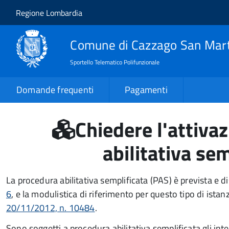
Salta al contenuto principale
Skip to site navigation
Regione Lombardia
Comune di Cazzago San Mar
Sportello Telematico Polifunzionale
Domande frequenti
Pagamenti
Chiedere l'attiva
abilitativa se
La procedura abilitativa semplificata (PAS) è prevista e di
6
, e la modulistica di riferimento per questo tipo di ista
20/11/2012, n. 10484
.
Sono soggetti a procedura abilitativa semplificata gli inte