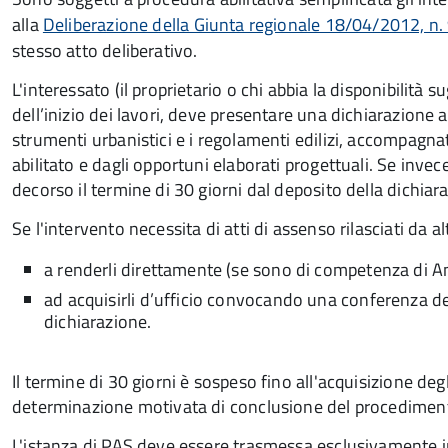
alla
Deliberazione della Giunta regionale 18/04/2012, n
stesso atto deliberativo.
L'interessato (il proprietario o chi abbia la disponibilità 
dell’inizio dei lavori, deve presentare una dichiarazione 
strumenti urbanistici e i regolamenti edilizi, accompagna
abilitato e dagli opportuni elaborati progettuali. Se invec
decorso il termine di 30 giorni dal deposito della dichiaraz
Se l'intervento necessita di atti di assenso rilasciati da
a renderli direttamente (se sono di competenza di A
ad acquisirli d’ufficio convocando una conferenza dei
dichiarazione.
Il termine di 30 giorni è sospeso fino all'acquisizione deg
determinazione motivata di conclusione del procedimen
L'istanza di PAS deve essere trasmessa esclusivamente in