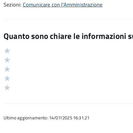
Sezioni:
Comunicare con l'Amministrazione
Quanto sono chiare le informazioni 
Valuta
Valutazione
5
Valuta
stelle
4
Valuta
su
stelle
3
Valuta
5
su
stelle
2
Valuta
5
su
stelle
1
5
su
stelle
5
su
Ultimo aggiornamento: 14/07/2025 16:31.21
5