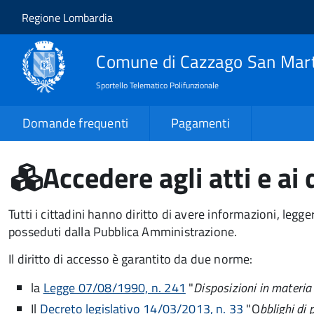
Salta al contenuto principale
Skip to site navigation
Regione Lombardia
Comune di Cazzago San Mar
Sportello Telematico Polifunzionale
Domande frequenti
Pagamenti
Accedere agli atti e a
Tutti i cittadini hanno diritto di avere informazioni, leg
posseduti dalla Pubblica Amministrazione.
Il diritto di accesso è garantito da due norme:
la
Legge 07/08/1990, n. 241
"
Disposizioni in materi
Il
Decreto legislativo 14/03/2013, n. 33
"O
bblighi di