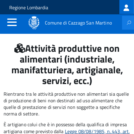
Log
Salta al contenuto principale
Skip to site navigation
Regione Lombardia
me
Comune di Cazzago San Martino
Attività produttive non
alimentari (industriale,
manifatturiera, artigianale,
servizi, ecc.)
Rientrano tra le attività produttive non alimentari sia quelle
di produzione di beni non destinati ad uso alimentare che
quelle di prestazione di servizi non soggette a specifiche
norma di settore
.
È artigiano colui che è in possesso della qualifica di impresa
artigiana come previsto dalla
Legge 08/08/1985, n. 443
, art.