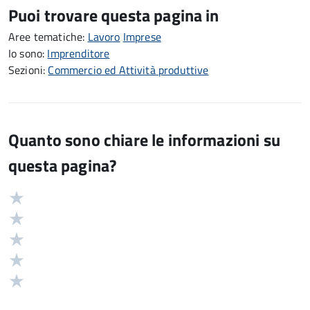
Puoi trovare questa pagina in
Aree tematiche:
Lavoro
Imprese
Io sono:
Imprenditore
Sezioni:
Commercio ed Attività produttive
Quanto sono chiare le informazioni su
questa pagina?
Valuta
Valutazione
5
Valuta
stelle
4
Valuta
su
stelle
3
Valuta
5
su
stelle
2
Valuta
5
su
stelle
1
5