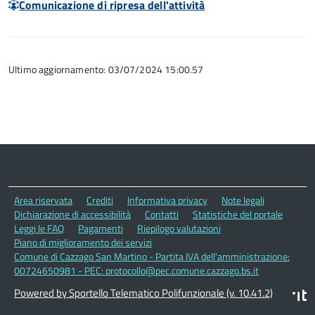
Comunicazione di ripresa dell'attività
Ultimo aggiornamento: 03/07/2024 15:00.57
Area riservata
Crediti
Informativa privacy
Note legali
Dichiarazione di accessibilità
Contatti
Statistiche del portale
Leggi le FAQ
Pagamenti
Riepilogo valutazioni
Piano di miglioramento dei servizi
Comune di Cazzago San Martino - Partita IVA dell'amministrazione:
00724650981 - PEC: protocollo@pec.comune.cazzago.bs.it
Powered by Sportello Telematico Polifunzionale (v. 10.41.2)