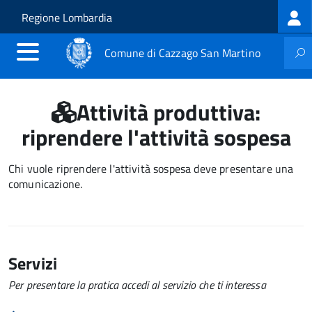
Log
Salta al contenuto principale
Skip to site navigation
Regione Lombardia
me
Comune di Cazzago San Martino
Attività produttiva:
riprendere l'attività sospesa
Chi vuole riprendere l'attività sospesa deve presentare una
comunicazione.
Servizi
Per presentare la pratica accedi al servizio che ti interessa