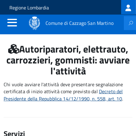
Log
Salta al contenuto principale
Skip to site navigation
Regione Lombardia
me
Comune di Cazzago San Martino
Autoriparatori, elettrauto,
carrozzieri, gommisti: avviare
l'attività
Chi vuole avviare l'attività deve presentare
segnalazione
certificata di inizio attività
come previsto dal
Decreto del
Presidente della Repubblica 14/12/1990, n. 558, art. 10
.
Servizi