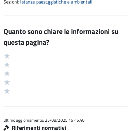
Sezioni:
Istanze paesaggistiche e ambientali
Quanto sono chiare le informazioni su
questa pagina?
Valuta
Valutazione
5
Valuta
stelle
4
Valuta
su
stelle
3
Valuta
5
su
stelle
2
Valuta
5
su
stelle
1
5
su
stelle
5
su
5
Ultimo aggiornamento: 25/08/2025 16:45.40
Riferimenti normativi