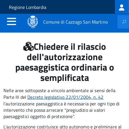
Log
Salta al contenuto principale
Skip to site navigation
Regione Lombardia
me
Comune di Cazzago San Martino
Chiedere il rilascio
dell'autorizzazione
paesaggistica ordinaria o
semplificata
Nelle aree sottoposte a vincolo ambientale ai sensi della
Parte III del
Decreto legislativo 22/01/2004, n. 42
l’autorizzazione paesaggistica è necessaria per ogni tipo di
intervento che possa arrecare "pregiudizio ai valori
paesaggistici oggetto di protezione".
L'autorizzazione costituisce atto autonomo e preliminare al