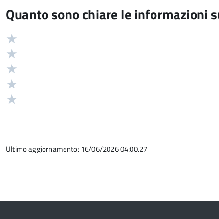
Quanto sono chiare le informazioni 
Valuta
Valutazione
5
Valuta
stelle
4
Valuta
su
stelle
3
Valuta
5
su
stelle
2
Valuta
5
su
stelle
1
5
su
stelle
5
su
Ultimo aggiornamento: 16/06/2026 04:00.27
5