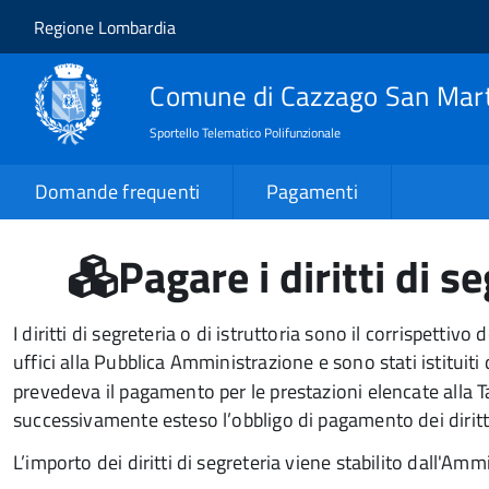
Salta al contenuto principale
Skip to site navigation
Regione Lombardia
Comune di Cazzago San Mar
Sportello Telematico Polifunzionale
Domande frequenti
Pagamenti
Pagare i diritti di s
I diritti di segreteria o di istruttoria sono il corrispetti
uffici alla Pubblica Amministrazione e sono stati istituiti
prevedeva il pagamento per le prestazioni elencate alla Ta
successivamente esteso l’obbligo di pagamento dei diritti 
L’importo dei diritti di segreteria viene stabilito dall'Am