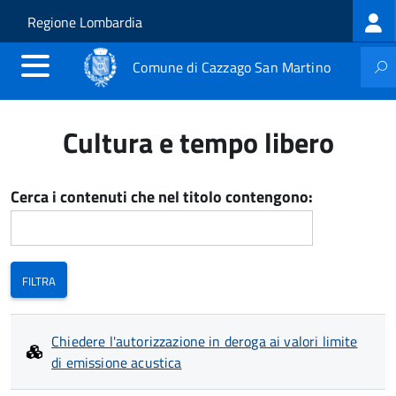
Log
Salta al contenuto principale
Skip to site navigation
Regione Lombardia
me
Comune di Cazzago San Martino
Cultura e tempo libero
Cerca i contenuti che nel titolo contengono:
Chiedere l'autorizzazione in deroga ai valori limite
di emissione acustica