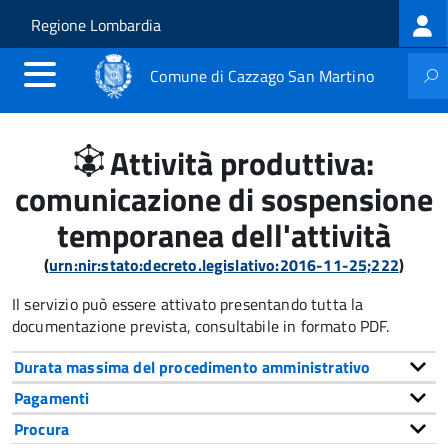
Log
Salta al contenuto principale
Skip to site navigation
Regione Lombardia
me
Comune di Cazzago San Martino
Attività produttiva:
comunicazione di sospensione
temporanea dell'attività
(
urn:nir:stato:decreto.legislativo:2016-11-25;222
)
Il servizio può essere attivato presentando tutta la
documentazione prevista, consultabile in formato PDF.
Durata massima del procedimento amministrativo
Pagamenti
Procura