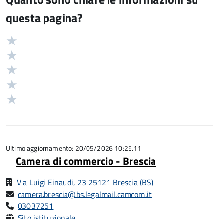
questa pagina?
Valuta
Valutazione
5
Valuta
stelle
4
Valuta
su
stelle
3
Valuta
5
su
stelle
2
Valuta
5
su
stelle
1
5
su
stelle
5
su
5
Ultimo aggiornamento: 20/05/2026 10:25.11
Camera di commercio - Brescia
Via Luigi Einaudi, 23 25121 Brescia (BS)
camera.brescia@bs.legalmail.camcom.it
03037251
Sito istituzionale