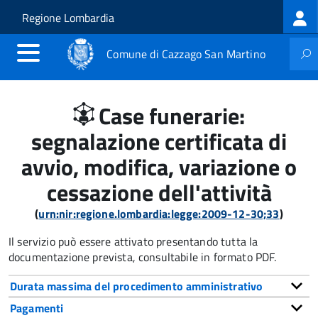
Log
Salta al contenuto principale
Skip to site navigation
Regione Lombardia
me
Comune di Cazzago San Martino
Case funerarie:
segnalazione certificata di
avvio, modifica, variazione o
cessazione dell'attività
(
urn:nir:regione.lombardia:legge:2009-12-30;33
)
Il servizio può essere attivato presentando tutta la
documentazione prevista, consultabile in formato PDF.
Durata massima del procedimento amministrativo
Pagamenti