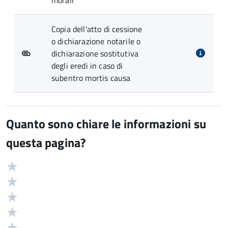
morali
Copia dell'atto di cessione
o dichiarazione notarile o
dichiarazione sostitutiva
degli eredi in caso di
subentro mortis causa
Quanto sono chiare le informazioni su
questa pagina?
Valuta
Valutazione
5
Valuta
stelle
4
Valuta
su
stelle
3
Valuta
5
su
stelle
2
Valuta