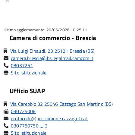
5
su
stelle
1
5
su
stelle
5
su
5
Ultimo aggiornamento: 20/05/2026 10:25.11
Camera di commercio - Brescia
Via Luigi Einaudi, 23 25121 Brescia (BS)
camera.brescia@bs.legalmail.camcom.it
03037251
Sito istituzionale
Ufficio SUAP
Via Carebbio 32 25046 Cazzago San Martino (BS)
030725008
protocollo@pec.comune.cazzago.bs.it
0307750750,,,,;3
Sito istituzionale