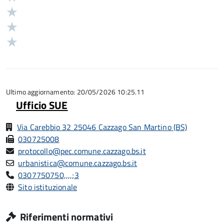
stelle
4
Valuta
su
stelle
3
Valuta
5
su
stelle
2
Valuta
5
su
stelle
1
5
su
stelle
5
su
5
Ultimo aggiornamento: 20/05/2026 10:25.11
Ufficio SUE
Via Carebbio 32 25046 Cazzago San Martino (BS)
030725008
protocollo@pec.comune.cazzago.bs.it
urbanistica@comune.cazzago.bs.it
0307750750,,,,;3
Sito istituzionale
Riferimenti normativi